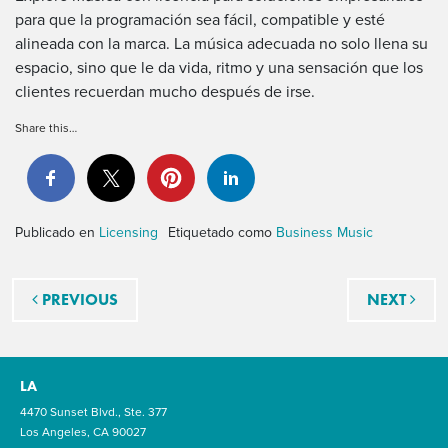
para que la programación sea fácil, compatible y esté
alineada con la marca. La música adecuada no solo llena su
espacio, sino que le da vida, ritmo y una sensación que los
clientes recuerdan mucho después de irse.
Share this…
Publicado en
Licensing
Etiquetado como
Business Music
Navegación de entradas
PREVIOUS
NEXT
LA
4470 Sunset Blvd., Ste. 377
Los Angeles, CA 90027