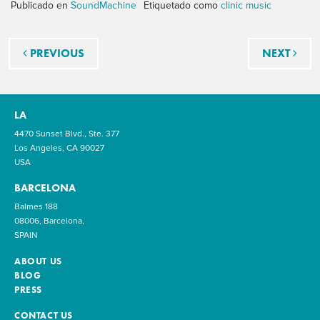
Publicado en
SoundMachine
Etiquetado como
clinic music
Navegación de entradas
PREVIOUS
NEXT
LA
4470 Sunset Blvd., Ste. 377
Los Angeles, CA 90027
USA
BARCELONA
Balmes 188
08006, Barcelona,
SPAIN
ABOUT US
BLOG
PRESS
CONTACT US