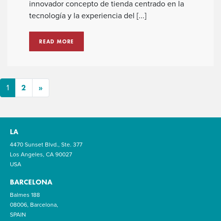
innovador concepto de tienda centrado en la
tecnología y la experiencia del [...]
READ MORE
2
»
1
LA
4470 Sunset Blvd., Ste. 377
Los Angeles, CA 90027
USA
BARCELONA
Balmes 188
08006, Barcelona,
SPAIN