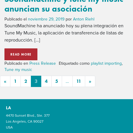
anuncian su asociación
Publicado el
noviembre 29, 2019
por
Anton Riehl
SoundMachine ha anunciado hoy su plena integración en
Tune My Music, la aplicación de transferencia de listas de
reproducción. […]
READ MORE
Publicado en
Press Release
Etiquetado como
playlist importing
,
Tune my music
«
1
2
4
5
11
»
3
…
LA
4470 Sunset Blvd., Ste. 377
Los Angeles, CA 90027
USA