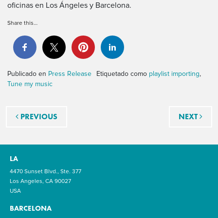
oficinas en Los Ángeles y Barcelona.
Share this…
Publicado en
Press Release
Etiquetado como
playlist importing
,
Tune my music
Navegación de entradas
PREVIOUS
NEXT
LA
4470 Sunset Blvd., Ste. 377
Los Angeles, CA 90027
USA
BARCELONA