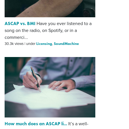
ASCAP vs. BMI
Have you ever listened to a
song on the radio, on Spotify, or in a
commerci...
Licensing
SoundMachine
30.3k views
|
under
,
How much does an ASCAP li...
It’s a well-