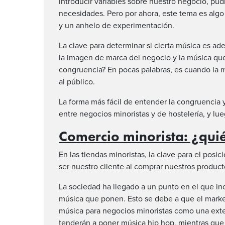
introducir variables sobre nuestro negocio, pudi
necesidades. Pero por ahora, este tema es alg
y un anhelo de experimentación.
La clave para determinar si cierta música es a
la imagen de marca del negocio y la música qu
congruencia? En pocas palabras, es cuando la 
al público.
La forma más fácil de entender la congruencia 
entre negocios minoristas y de hostelería, y lu
Comercio minorista: ¿quién
En las tiendas minoristas, la clave para el pos
ser nuestro cliente al comprar nuestros product
La sociedad ha llegado a un punto en el que in
música que ponen. Esto se debe a que el market
música para negocios minoristas
como una exten
tenderán a poner música hip hop, mientras qu