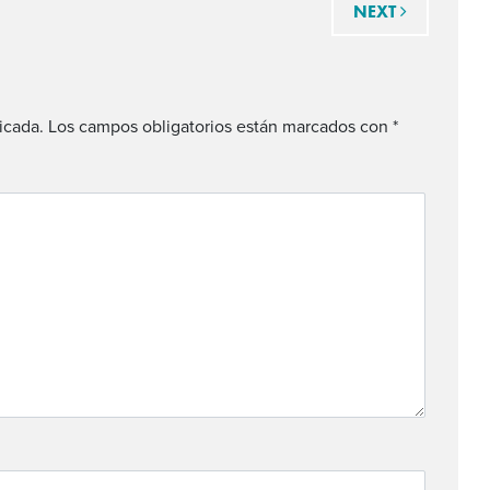
das
NEXT
icada.
Los campos obligatorios están marcados con
*