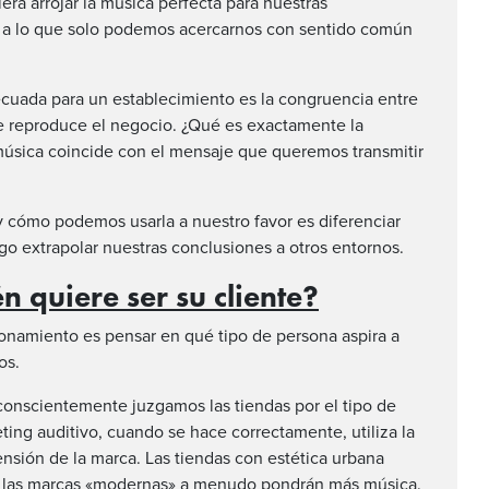
era arrojar la música perfecta para nuestras
o a lo que solo podemos acercarnos con sentido común
decuada para un establecimiento es la congruencia entre
e reproduce el negocio. ¿Qué es exactamente la
música coincide con el mensaje que queremos transmitir
y cómo podemos usarla a nuestro favor es diferenciar
ego extrapolar nuestras conclusiones a otros entornos.
 quiere ser su cliente?
icionamiento es pensar en qué tipo de persona aspira a
os.
conscientemente juzgamos las tiendas por el tipo de
ing auditivo, cuando se hace correctamente, utiliza la
sión de la marca. Las tiendas con estética urbana
e las marcas «modernas» a menudo pondrán más música.