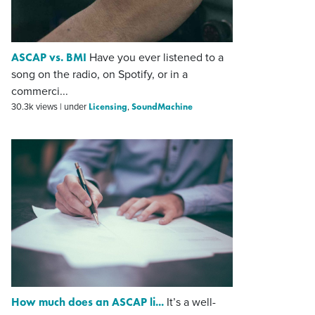
ASCAP vs. BMI
Have you ever listened to a
song on the radio, on Spotify, or in a
commerci...
Licensing
SoundMachine
30.3k views
|
under
,
How much does an ASCAP li...
It’s a well-