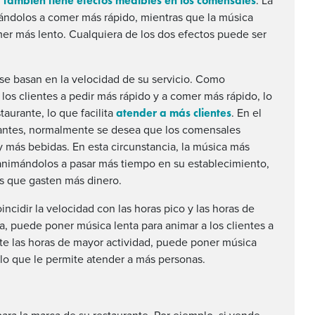
 también tiene efectos medibles en los comensales
. La
mándolos a comer más rápido, mientras que la música
mer más lento. Cualquiera de los dos efectos puede ser
 se basan en la velocidad de su servicio. Como
 los clientes a pedir más rápido y a comer más rápido, lo
atender a más clientes
aurante, lo que facilita
. En el
gantes, normalmente se desea que los comensales
 y más bebidas. En esta circunstancia, la música más
 animándolos a pasar más tiempo en su establecimiento,
es que gasten más dinero.
ncidir la velocidad con las horas pico y las horas de
ía, puede poner música lenta para animar a los clientes a
te las horas de mayor actividad, puede poner música
r, lo que le permite atender a más personas.