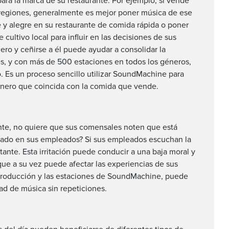
ra la marca de su restaurante. Por ejemplo, si vende
 regiones, generalmente es mejor poner música de ese
te y alegre en su restaurante de comida rápida o poner
e cultivo local para influir en las decisiones de sus
ero y ceñirse a él puede ayudar a consolidar la
es, y con más de 500 estaciones en todos los géneros,
. Es un proceso sencillo utilizar SoundMachine para
género que coincida con la comida que vende.
nte, no quiere que sus comensales noten que está
sado en sus empleados? Si sus empleados escuchan la
tante. Esta irritación puede conducir a una baja moral y
que a su vez puede afectar las experiencias de sus
reproducción y las estaciones de SoundMachine, puede
ad de música sin repeticiones.