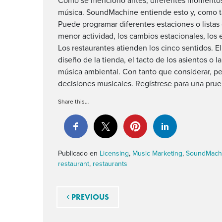
Como se mencionó antes, diferentes momentos d
música. SoundMachine entiende esto y, como tal
Puede programar diferentes estaciones o listas 
menor actividad, los cambios estacionales, los 
Los restaurantes atienden los cinco sentidos. El 
diseño de la tienda, el tacto de los asientos o 
música ambiental. Con tanto que considerar, pe
decisiones musicales. Regístrese para una prue
Share this…
Publicado en
Licensing
,
Music Marketing
,
SoundMach
restaurant
,
restaurants
Navegación de entra
PREVIOUS