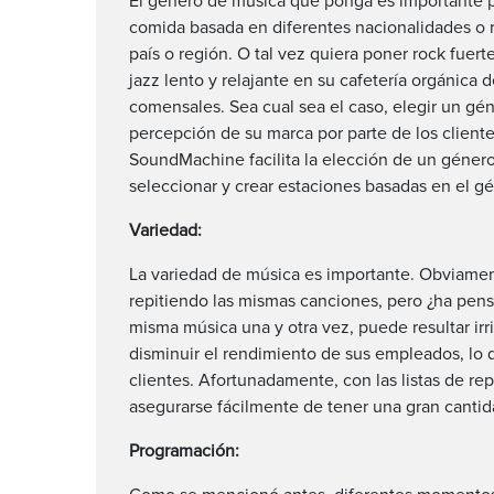
El género de música que ponga es importante pa
comida basada en diferentes nacionalidades o
país o región. O tal vez quiera poner rock fuer
jazz lento y relajante en su cafetería orgánica d
comensales. Sea cual sea el caso, elegir un gén
percepción de su marca por parte de los client
SoundMachine facilita la elección de un género
seleccionar y crear estaciones basadas en el 
Variedad:
La variedad de música es importante. Obviame
repitiendo las mismas canciones, pero ¿ha pen
misma música una y otra vez, puede resultar irri
disminuir el rendimiento de sus empleados, lo 
clientes. Afortunadamente, con las listas de 
asegurarse fácilmente de tener una gran cantid
Programación: