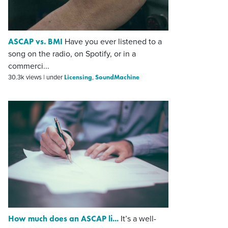
ASCAP vs. BMI
Have you ever listened to a
song on the radio, on Spotify, or in a
commerci...
Licensing
SoundMachine
30.3k views
|
under
,
How much does an ASCAP li...
It’s a well-