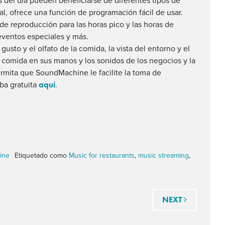
el día pueden beneficiarse de diferentes tipos de
, ofrece una función de programación fácil de usar.
de reproducción para las horas pico y las horas de
eventos especiales y más.
gusto y el olfato de la comida, la vista del entorno y el
la comida en sus manos y los sonidos de los negocios y la
rmita que SoundMachine le facilite la toma de
aquí
ba gratuita
.
ine
Etiquetado como
Music for restaurants
,
music streaming
,
das
NEXT