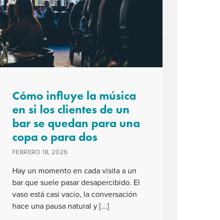
Cómo influye la música
en si los clientes de un
bar se quedan para una
copa o para dos
FEBRERO 18, 2026
Hay un momento en cada visita a un
bar que suele pasar desapercibido. El
vaso está casi vacío, la conversación
hace una pausa natural y [...]